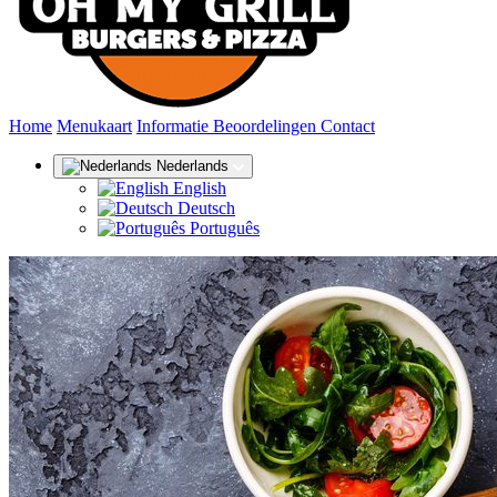
(huidige)
Home
Menukaart
Informatie
Beoordelingen
Contact
Nederlands
English
Deutsch
Português