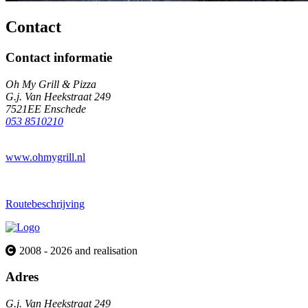
Contact
Contact informatie
Oh My Grill & Pizza
G.j. Van Heekstraat 249
7521EE Enschede
053 8510210
www.ohmygrill.nl
Routebeschrijving
2008 - 2026 and realisation
Adres
G.j. Van Heekstraat 249